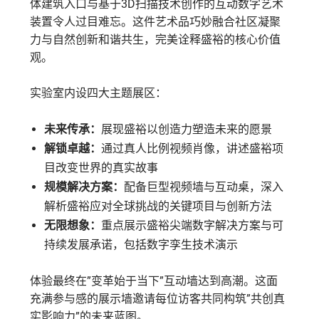
体建筑入口与基于3D扫描技术创作的互动数字艺术
装置令人过目难忘。这件艺术品巧妙融合社区凝聚
力与自然创新和谐共生，完美诠释盛裕的核心价值
观。
实验室内设四大主题展区：
未来传承：
展现盛裕以创造力塑造未来的愿景
解锁卓越：
通过真人比例视频肖像，讲述盛裕项
目改变世界的真实故事
规模解决方案：
配备巨型视频墙与互动桌，深入
解析盛裕应对全球挑战的关键项目与创新方法
无限想象：
重点展示盛裕尖端数字解决方案与可
持续发展承诺，包括数字孪生技术演示
体验最终在”变革始于当下”互动墙达到高潮。这面
充满参与感的展示墙邀请每位访客共同构筑”共创真
实影响力”的未来蓝图。