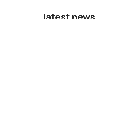
latest news
&景点包装
地标志性历史建筑的威士